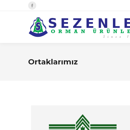
Facebook
sayfası
yeni
pencerede
açılır
Ortaklarımız