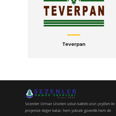
Teverpan
Sezenler Orman Ürünleri üstün kaliteli ürün çeşitleri ile
projenize değer katar, hem yüksek güvenlik hem de