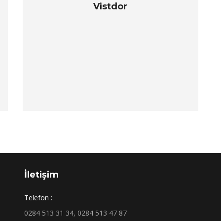
Vistdor
İletişim
Telefon :
0284 513 31 34, 0284 513 47 87